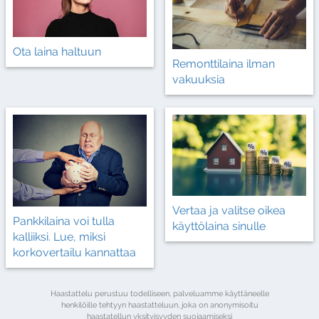
Ota laina haltuun
Remonttilaina ilman
vakuuksia
Vertaa ja valitse oikea
Pankkilaina voi tulla
käyttölaina sinulle
kalliiksi. Lue, miksi
korkovertailu kannattaa
Haastattelu perustuu todelliseen, palveluamme käyttäneelle
henkilöille tehtyyn haastatteluun, joka on anonymisoitu
haastatellun yksityisyyden suojaamiseksi