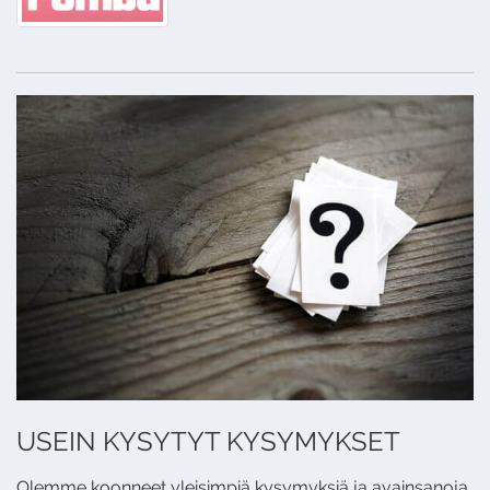
USEIN KYSYTYT KYSYMYKSET
Olemme koonneet yleisimpiä kysymyksiä ja avainsanoja