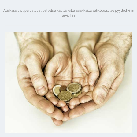
Asiakasarviot perustuvat palvelua käyttäneiltä asiakkailta sähköpostitse pyydettyihin
arvioihin.