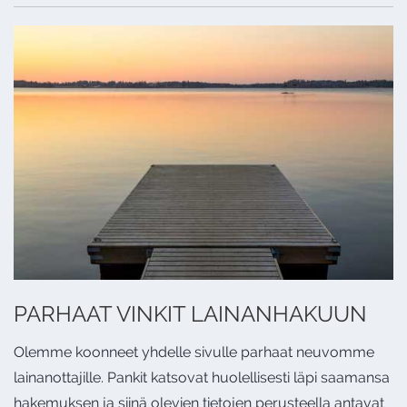
PARHAAT VINKIT LAINANHAKUUN
Olemme koonneet yhdelle sivulle parhaat neuvomme
lainanottajille. Pankit katsovat huolellisesti läpi saamansa
hakemuksen ja siinä olevien tietojen perusteella antavat