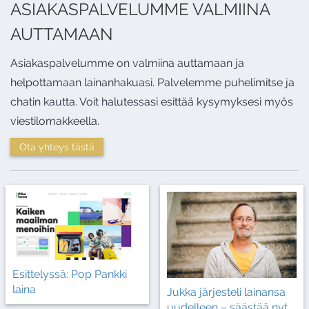
ASIAKASPALVELUMME VALMIINA
AUTTAMAAN
Asiakaspalvelumme on valmiina auttamaan ja
helpottamaan lainanhakuasi. Palvelemme puhelimitse ja
chatin kautta. Voit halutessasi esittää kysymyksesi myös
viestilomakkeella.
Ota yhteys tästä
Esittelyssä: Pop Pankki
laina
Jukka järjesteli lainansa
uudelleen – säästää nyt