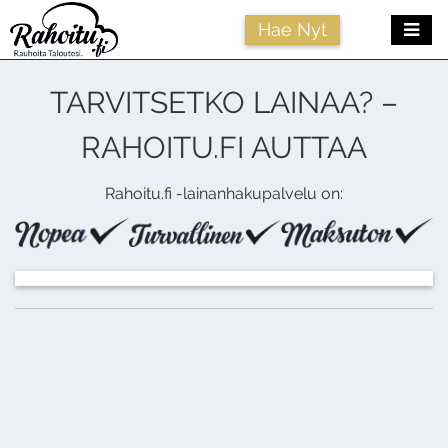
Me
Hae Nyt
TARVITSETKO LAINAA? –
RAHOITU.FI AUTTAA
Rahoitu.fi -lainanhakupalvelu on: