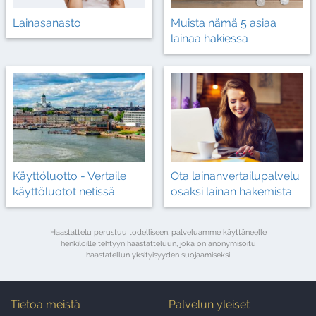
Muista nämä 5 asiaa
Lainasanasto
lainaa hakiessa
Käyttöluotto - Vertaile
Ota lainanvertailupalvelu
käyttöluotot netissä
osaksi lainan hakemista
Haastattelu perustuu todelliseen, palveluamme käyttäneelle
henkilöille tehtyyn haastatteluun, joka on anonymisoitu
haastatellun yksityisyyden suojaamiseksi
Tietoa meistä
Palvelun yleiset