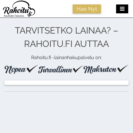
Me
Hae Nyt
TARVITSETKO LAINAA? –
RAHOITU.FI AUTTAA
Rahoitu.fi -lainanhakupalvelu on: