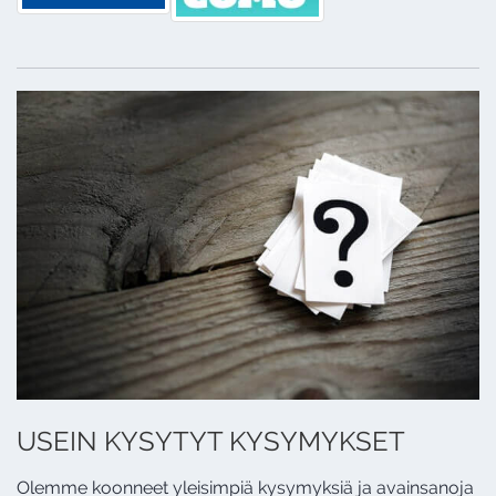
USEIN KYSYTYT KYSYMYKSET
Olemme koonneet yleisimpiä kysymyksiä ja avainsanoja