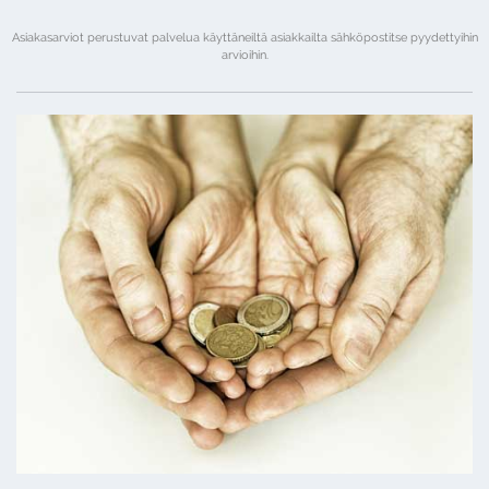
Asiakasarviot perustuvat palvelua käyttäneiltä asiakkailta sähköpostitse pyydettyihin
arvioihin.