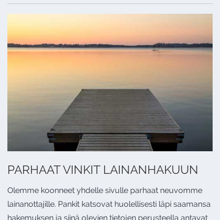
PARHAAT VINKIT LAINANHAKUUN
Olemme koonneet yhdelle sivulle parhaat neuvomme
lainanottajille. Pankit katsovat huolellisesti läpi saamansa
hakemuksen ja siinä olevien tietojen perusteella antavat