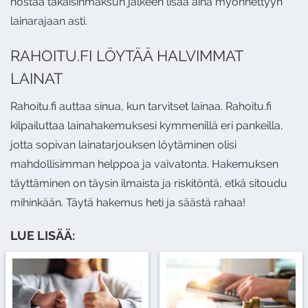
nostaa takaisinmaksun jälkeen lisää aina myönnettyyn
lainarajaan asti.
RAHOITU.FI LÖYTÄÄ HALVIMMAT
LAINAT
Rahoitu.fi auttaa sinua, kun tarvitset lainaa. Rahoitu.fi
kilpailuttaa lainahakemuksesi kymmenillä eri pankeilla,
jotta sopivan lainatarjouksen löytäminen olisi
mahdollisimman helppoa ja vaivatonta. Hakemuksen
täyttäminen on täysin ilmaista ja riskitöntä, etkä sitoudu
mihinkään. Täytä hakemus heti ja säästä rahaa!
LUE LISÄÄ: