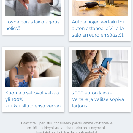
Autolainojen vertailu toi
Löydä paras lainatarjous
auton ostaneelle Villelle
netissä
satojen eurojen säästöt
Suomalaiset ovat velkaa
3000 euron laina -
yli 100%
Vertaile ja valitse sopiva
kuukausitulojensa verran
tarjous
Haastattelu perustuu todelliseen, palveluamme käyttäneelle
henkilöille tehtyyn haastatteluun, joka on anonymisoitu
haastatellun yksityisyyden suojaamiseksi