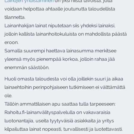
Lainojen yhdistäminen
on yksi niistä tavoista, jolla
voidaan helpottaa ahtaalle joutunutta taloudellista
tilannetta.
Lainanhakijan lainat niputetaan siis yhdeksi lainaksi,
jolloin kalliista lainanhoitokuluista on mahdollista päästä
eroon.
Samalla suurempi haettava lainasumma merkitsee
yleensä myös pienempää korkoa, jolloin rahaa jää
enemmän säästöön.
Huoli omasta taloudesta voi olla joillekin suuri ja aikaa
lainaehtoihin perinpohjaiseen tutkimiseen ei välttämättä
ole.
Tällöin ammattilaisen apu saattaa tulla tarpeeseen:
Rahoitu.fi-lainanvälityspalvelulla on vakavaraisia
luotonantajia, useita tyytyväisiä asiakkaita ja yritys
kilpailuttaa lainat nopeasti, turvallisesti ja luotettavasti.