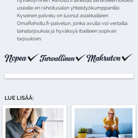
hyväksyminen: Rahoitu.fi lähettää lainahakemuksesi
usealle eri rahoitusalan yhteistyökumppanille.
Kyseinen palvelu on luonut asiakkailleen
OmaRahoitu.fi-palvelun, jonka avulla voi vertailla
lainatarjouksia ja hyväksyä itselleen sopivan
tarjouksen.
LUE LISÄÄ: