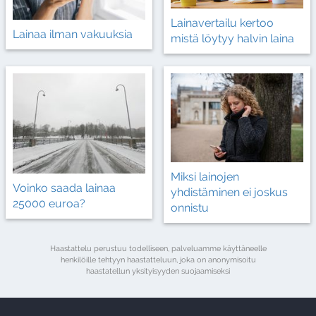
Lainavertailu kertoo
Lainaa ilman vakuuksia
mistä löytyy halvin laina
Miksi lainojen
Voinko saada lainaa
yhdistäminen ei joskus
25000 euroa?
onnistu
Haastattelu perustuu todelliseen, palveluamme käyttäneelle
henkilöille tehtyyn haastatteluun, joka on anonymisoitu
haastatellun yksityisyyden suojaamiseksi