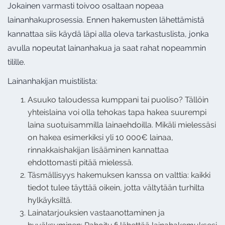
Jokainen varmasti toivoo osaltaan nopeaa
lainanhakuprosessia. Ennen hakemusten lähettämistä
kannattaa siis käydä läpi alla oleva tarkastuslista, jonka
avulla nopeutat lainanhakua ja saat rahat nopeammin
tilille.
Lainanhakijan muistilista:
Asuuko taloudessa kumppani tai puoliso? Tällöin
yhteislaina voi olla tehokas tapa hakea suurempi
laina suotuisammilla lainaehdoilla. Mikäli mielessäsi
on hakea esimerkiksi yli 10 000€ lainaa,
rinnakkaishakijan lisääminen kannattaa
ehdottomasti pitää mielessä.
Täsmällisyys hakemuksen kanssa on valttia: kaikki
tiedot tulee täyttää oikein, jotta vältytään turhilta
hylkäyksiltä.
Lainatarjouksien vastaanottaminen ja